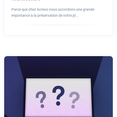
Parce que chez Acreoo nous accordons une grande
importance à la préservation de notre pl...