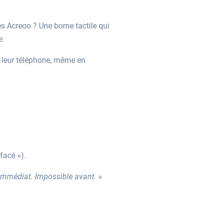
ès Acreoo ? Une borne tactile qui
e.
s leur téléphone, même en
facé »).
 immédiat. Impossible avant.
»