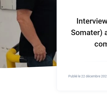
Ecran tactile
Santé
interactif
Intervie
Logiciel d'affichage
dynamique
Somater) a
com
Publié le 22 décembre 20