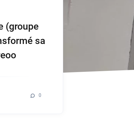
e (groupe
ansformé sa
reoo
0