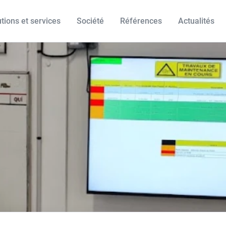
tions et services
Société
Références
Actualités
Secteurs d'intervention
eurs
Nos services
Auvergne-Rhône-Alpes
Ile-de-France
ate
Financement
Bourgogne-Franche-Comté
Normandie
ries
Formation
Bretagne
Nouvelle Aquitaine
lier
Gestion de contenu
Centre-Val de Loire
Occitanie
me/Culture
Installation
Grand-Est
Pays de la loire
ique
Maintenance
Hauts-de-france
Provence-Alpes-Côte d’A
ion
Support
Hors France
ivités
rçants/Franchise