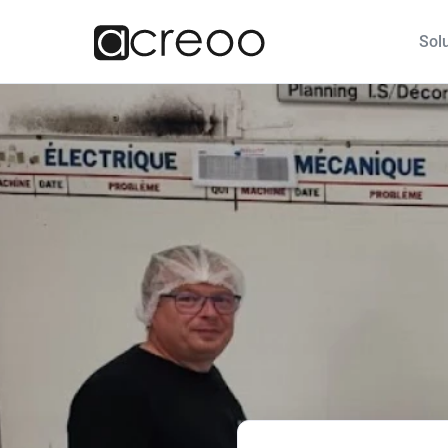
Solu
Société
Nos solutions
Nos sect
A propos
Affichage dynamique
Corpor
extérieur
Revendeur
Indust
Affichage dynamique
Immobi
vitrine
Touris
Communication
interne
Logist
Ecran mur LED Indoor
Educat
/ Outdoor
Collect
Ecran tactile et borne
tactile
Comme